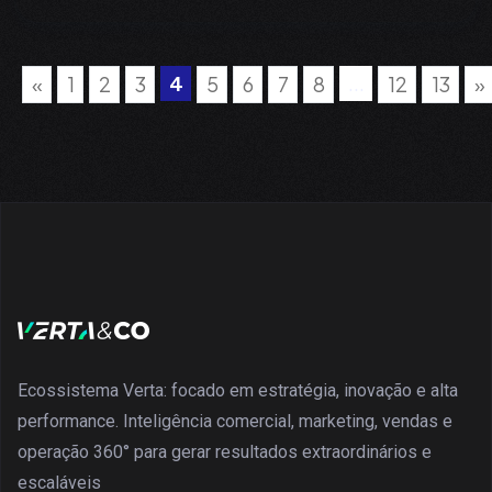
4
...
«
1
2
3
5
6
7
8
12
13
»
Ecossistema Verta: focado em estratégia, inovação e alta
performance. Inteligência comercial, marketing, vendas e
operação 360° para gerar resultados extraordinários e
escaláveis