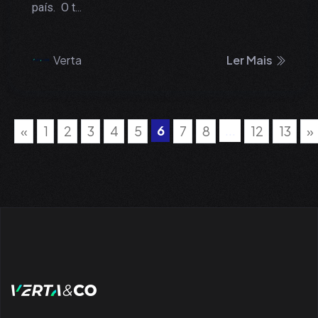
país. O t...
Verta
Ler Mais
6
...
«
1
2
3
4
5
7
8
12
13
»