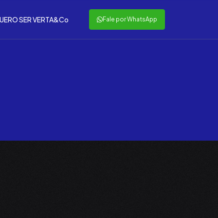
UERO SER VERTA&Co
Fale por WhatsApp