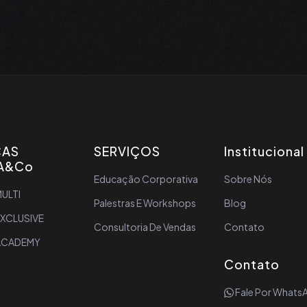
CAS
SERVIÇOS
Institucional
A&Co
Educação Corporativa
Sobre Nós
ULTI
Palestras E Workshops
Blog
EXCLUSIVE
Consultoria De Vendas
Contato
ACADEMY
Contato
Fale Por Whats