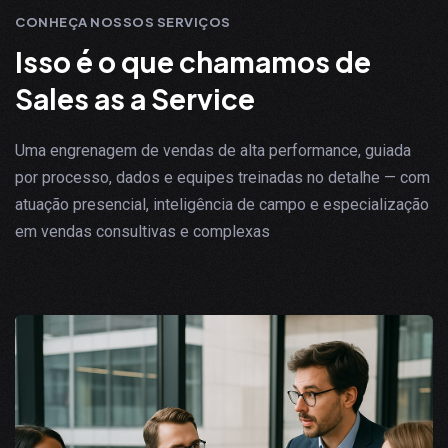
CONHEÇA NOSSOS SERVIÇOS
I
s
s
o
é
o
q
u
e
c
h
a
m
a
m
o
s
d
e
S
a
l
e
s
a
s
a
S
e
r
v
i
c
e
Uma engrenagem de vendas de alta performance, guiada
por processo, dados e equipes treinadas no detalhe — com
atuação presencial, inteligência de campo e especialização
em vendas consultivas e complexas