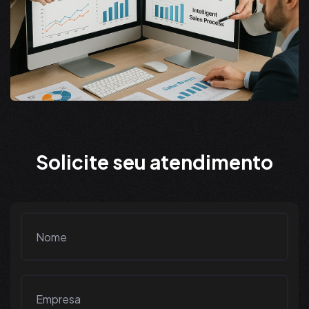
S
o
l
i
c
i
t
e
s
e
u
a
t
e
n
d
i
m
e
n
t
o