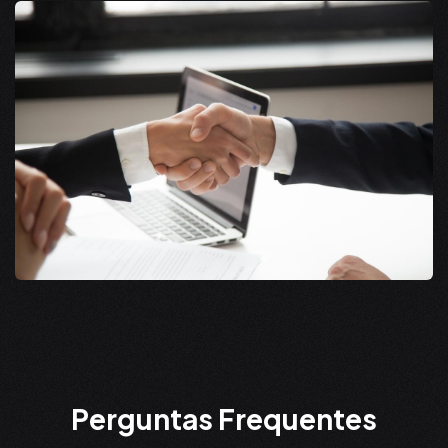
P
e
r
g
u
n
t
a
s
F
r
e
q
u
e
n
t
e
s