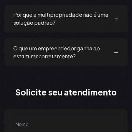
Por que a multipropriedade não é uma
solução padrão?
O que um empreendedor ganha ao
estruturar corretamente?
S
o
l
i
c
i
t
e
s
e
u
a
t
e
n
d
i
m
e
n
t
o