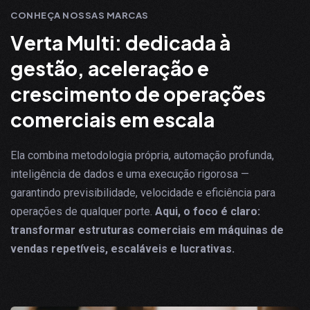
CONHEÇA NOSSAS MARCAS
V
e
r
t
a
M
u
l
t
i
:
d
e
d
i
c
a
d
a
à
g
e
s
t
ã
o
,
a
c
e
l
e
r
a
ç
ã
o
e
c
r
e
s
c
i
m
e
n
t
o
d
e
o
p
e
r
a
ç
õ
e
s
c
o
m
e
r
c
i
a
i
s
e
m
e
s
c
a
l
a
Ela combina metodologia própria, automação profunda,
inteligência de dados e uma execução rigorosa —
garantindo previsibilidade, velocidade e eficiência para
operações de qualquer porte.
Aqui, o foco é claro:
transformar estruturas comerciais em máquinas de
vendas repetíveis, escaláveis e lucrativas.