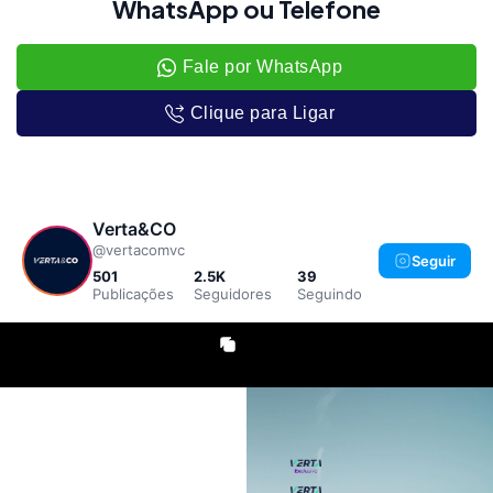
WhatsApp ou Telefone
Fale por WhatsApp
Clique para Ligar
Verta&CO
@vertacomvc
Seguir
501
2.5K
39
Publicações
Seguidores
Seguindo