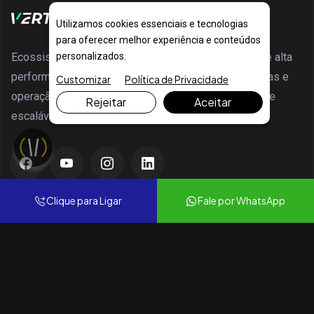
Utilizamos cookies essenciais e tecnologias
para oferecer melhor experiência e conteúdos
Ecossistema Verta: focado em estratégia, inovação e alta
personalizados.
performance. Inteligência comercial, marketing, vendas e
Customizar
Política de Privacidade
operação 360° para gerar resultados extraordinários e
Rejeitar
Aceitar
escaláveis
MARCAS VERTA&Co
Clique para Ligar
Fale por WhatsApp
VERTA MULTI
VERTA EXCLUSIVE
VERTA ACADEMY