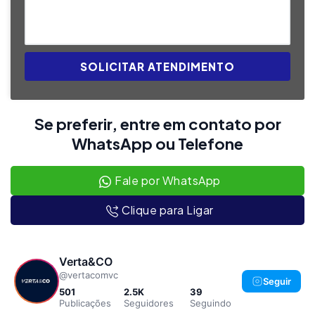
SOLICITAR ATENDIMENTO
Se preferir, entre em contato por
WhatsApp ou Telefone
Fale por WhatsApp
Clique para Ligar
Verta&CO
@vertacomvc
Seguir
501
2.5K
39
Publicações
Seguidores
Seguindo