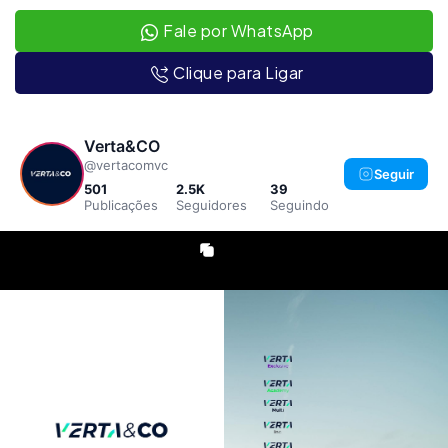
Fale por WhatsApp
Clique para Ligar
Verta&CO
@vertacomvc
Seguir
501
2.5K
39
Publicações
Seguidores
Seguindo