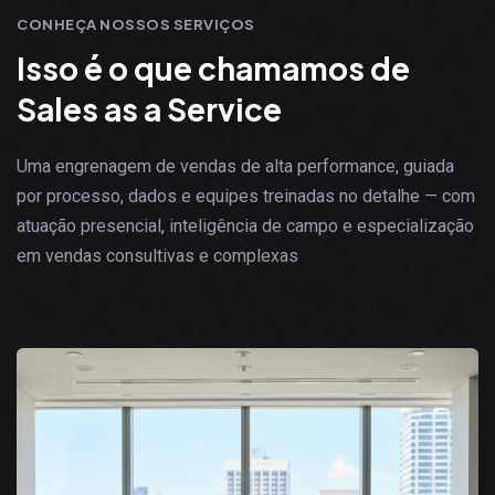
CONHEÇA NOSSOS SERVIÇOS
I
s
s
o
é
o
q
u
e
c
h
a
m
a
m
o
s
d
e
S
a
l
e
s
a
s
a
S
e
r
v
i
c
e
Uma engrenagem de vendas de alta performance, guiada
por processo, dados e equipes treinadas no detalhe — com
atuação presencial, inteligência de campo e especialização
em vendas consultivas e complexas