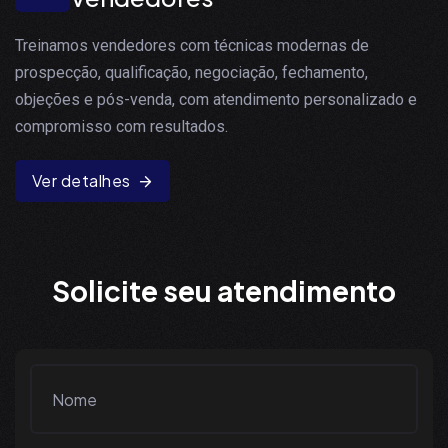
Treinamos vendedores com técnicas modernas de
prospecção, qualificação, negociação, fechamento,
objeções e pós-venda, com atendimento personalizado e
compromisso com resultados.
Ver detalhes
S
o
l
i
c
i
t
e
s
e
u
a
t
e
n
d
i
m
e
n
t
o