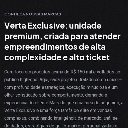
CONHEÇA NOSSAS MARCAS
V
e
r
t
a
E
x
c
l
u
s
i
v
e
:
u
n
i
d
a
d
e
p
r
e
m
i
u
m
,
c
r
i
a
d
a
p
a
r
a
a
t
e
n
d
e
r
e
m
p
r
e
e
n
d
i
m
e
n
t
o
s
d
e
a
l
t
a
c
o
m
p
l
e
x
i
d
a
d
e
e
a
l
t
o
t
i
c
k
e
t
Com foco em produtos acima de R$ 150 mil e voltados ao
público high-end. Aqui, cada projeto é tratado como único —
com profundidade estratégica, execução minuciosa e um
olhar sofisticado sobre comportamento, demanda e
experiência do cliente.
Mais do que uma área de negócios, a
Verta Exclusive é uma força tarefa de elite em vendas
complexas, combinando inteligência de mercado, análise
de dados, estratégias de go-to-market personalizadas e