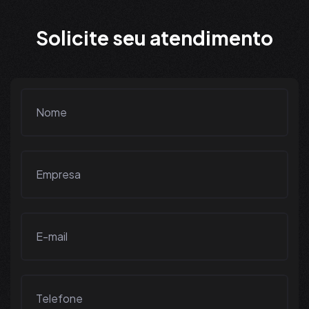
S
o
l
i
c
i
t
e
s
e
u
a
t
e
n
d
i
m
e
n
t
o