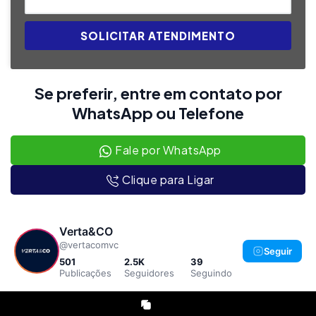
SOLICITAR ATENDIMENTO
Se preferir, entre em contato por
WhatsApp ou Telefone
Fale por WhatsApp
Clique para Ligar
Verta&CO
@vertacomvc
Seguir
501
2.5K
39
Publicações
Seguidores
Seguindo