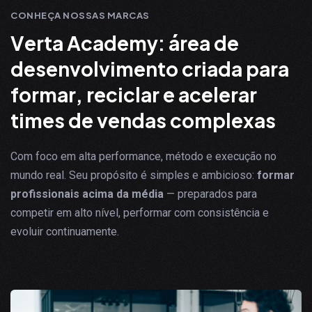
CONHEÇA NOSSAS MARCAS
V
e
r
t
a
A
c
a
d
e
m
y
:
á
r
e
a
d
e
d
e
s
e
n
v
o
l
v
i
m
e
n
t
o
c
r
i
a
d
a
p
a
r
a
f
o
r
m
a
r
,
r
e
c
i
c
l
a
r
e
a
c
e
l
e
r
a
r
t
i
m
e
s
d
e
v
e
n
d
a
s
c
o
m
p
l
e
x
a
s
Com foco em alta performance, método e execução no
mundo real. Seu propósito é simples e ambicioso:
formar
profissionais acima da média
— preparados para
competir em alto nível, performar com consistência e
evoluir continuamente.