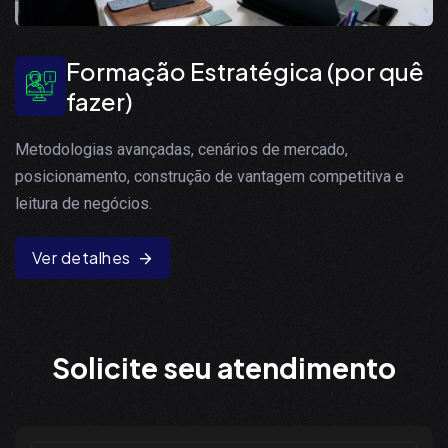
Formação Estratégica (por quê
fazer)
Metodologias avançadas, cenários de mercado,
posicionamento, construção de vantagem competitiva e
leitura de negócios.
Ver detalhes
S
o
l
i
c
i
t
e
s
e
u
a
t
e
n
d
i
m
e
n
t
o