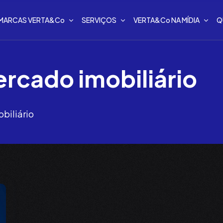
MARCAS VERTA&Co
SERVIÇOS
VERTA&Co NA MÍDIA
Q
rcado imobiliário
biliário