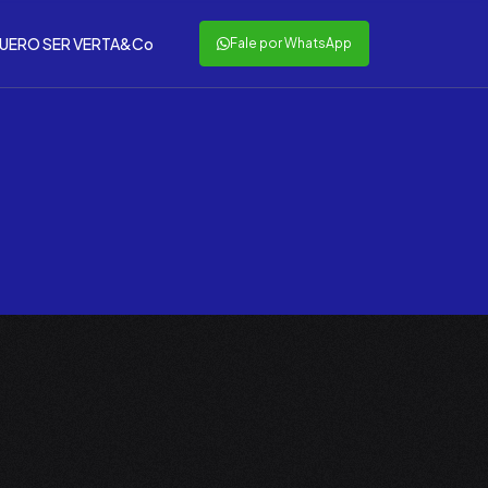
UERO SER VERTA&Co
Fale por WhatsApp