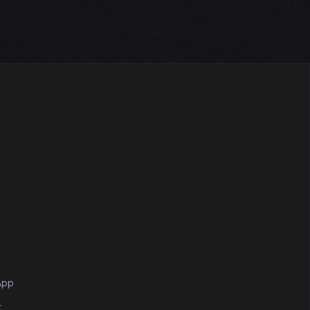
App
r