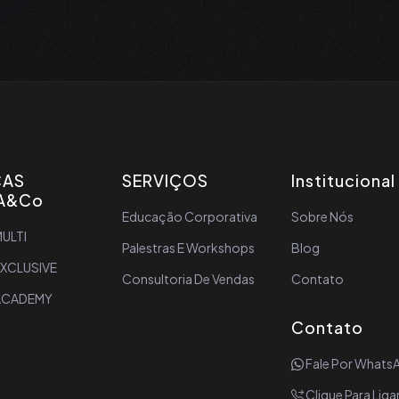
CAS
SERVIÇOS
Institucional
A&Co
Educação Corporativa
Sobre Nós
ULTI
Palestras E Workshops
Blog
EXCLUSIVE
Consultoria De Vendas
Contato
ACADEMY
Contato
Fale Por Whats
Clique Para Liga