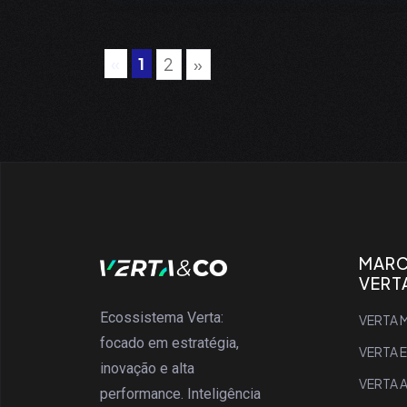
«
1
2
»
MAR
VERT
Ecossistema Verta:
VERTA M
focado em estratégia,
VERTA 
inovação e alta
VERTA 
performance. Inteligência