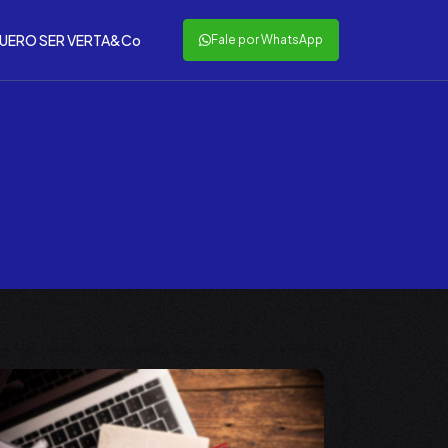
UERO SER VERTA&Co
Fale por WhatsApp