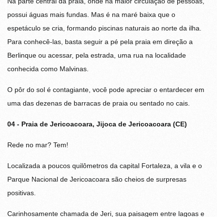
Na parte central da praia, onde há maior circulação de pessoas,
possui águas mais fundas. Mas é na maré baixa que o
espetáculo se cria, formando piscinas naturais ao norte da ilha.
Para conhecê-las, basta seguir a pé pela praia em direção a
Berlinque ou acessar, pela estrada, uma rua na localidade
conhecida como Malvinas.
O pôr do sol é contagiante, você pode apreciar o entardecer em
uma das dezenas de barracas de praia ou sentado no cais.
04 - Praia de Jericoacoara, Jijoca de Jericoacoara (CE)
Rede no mar? Tem!
Localizada a poucos quilômetros da capital Fortaleza, a vila e o
Parque Nacional de Jericoacoara são cheios de surpresas
positivas.
Carinhosamente chamada de Jeri, sua paisagem entre lagoas e