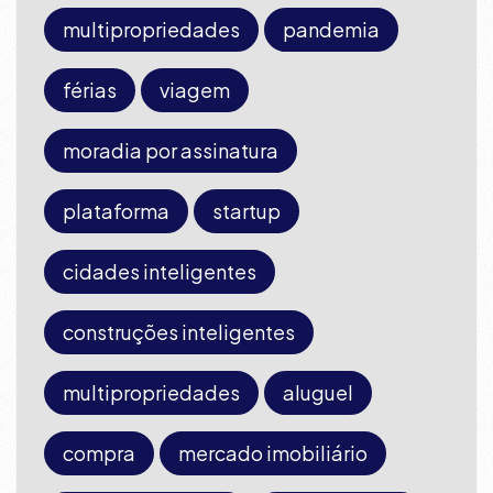
multipropriedades
pandemia
férias
viagem
moradia por assinatura
plataforma
startup
cidades inteligentes
construções inteligentes
multipropriedades
aluguel
compra
mercado imobiliário