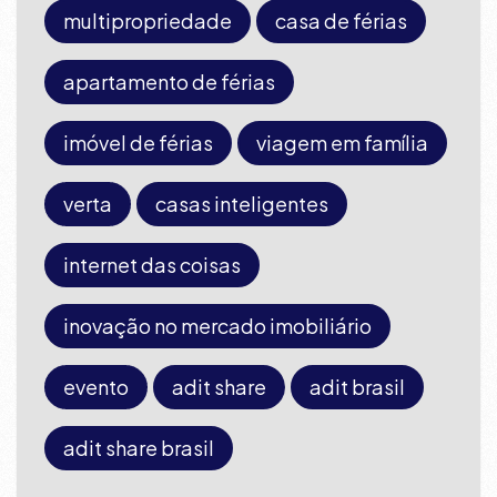
multipropriedade
casa de férias
apartamento de férias
imóvel de férias
viagem em família
verta
casas inteligentes
internet das coisas
inovação no mercado imobiliário
evento
adit share
adit brasil
adit share brasil