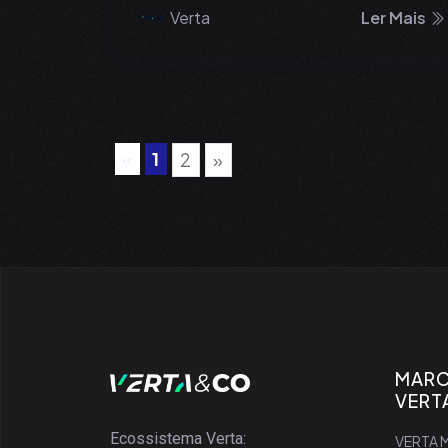
Verta
Ler Mais
«
1
2
»
MAR
VERT
Ecossistema Verta:
VERTA M