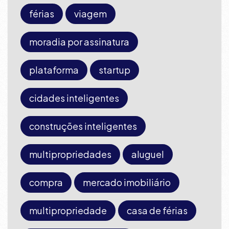
férias
viagem
moradia por assinatura
plataforma
startup
cidades inteligentes
construções inteligentes
multipropriedades
aluguel
compra
mercado imobiliário
multipropriedade
casa de férias