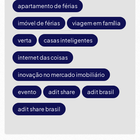
apartamento de férias
imóvel de férias
viagem em família
verta
casas inteligentes
internet das coisas
inovação no mercado imobiliário
evento
adit share
adit brasil
adit share brasil