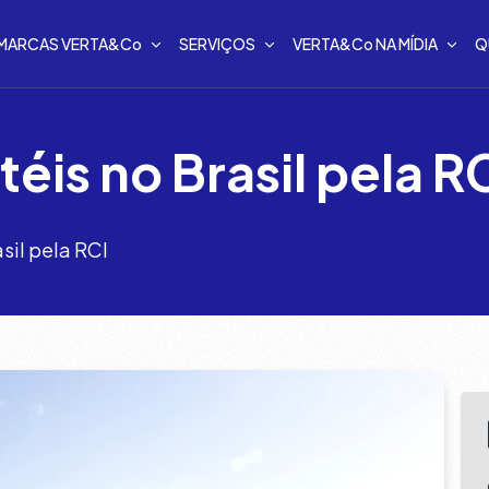
MARCAS VERTA&Co
SERVIÇOS
VERTA&Co NA MÍDIA
Q
éis no Brasil pela R
sil pela RCI