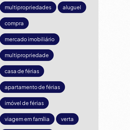
multipropriedades
aluguel
compra
mercado imobiliário
multipropriedade
casa de férias
apartamento de férias
imóvel de férias
viagem em família
verta