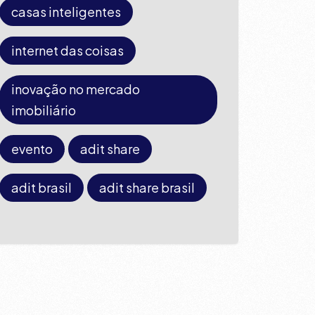
casas inteligentes
internet das coisas
inovação no mercado
imobiliário
evento
adit share
adit brasil
adit share brasil