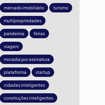
mercado imobiliário
turismo
multipropriedades
pandemia
férias
viagem
moradia por assinatura
plataforma
startup
cidades inteligentes
construções inteligentes