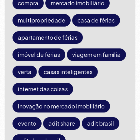
compra
mercado imobiliário
multipropriedade
casa de férias
apartamento de férias
imóvel de férias
viagem em família
verta
casas inteligentes
internet das coisas
inovação no mercado imobiliário
evento
adit share
adit brasil