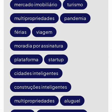
mercado imobiliário
turismo
multipropriedades
pandemia
férias
viagem
moradia por assinatura
plataforma
startup
cidades inteligentes
construções inteligentes
multipropriedades
aluguel