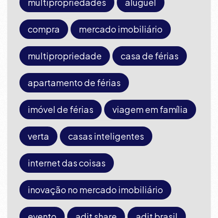
multipropriedades
aluguel
compra
mercado imobiliário
multipropriedade
casa de férias
apartamento de férias
imóvel de férias
viagem em família
verta
casas inteligentes
internet das coisas
inovação no mercado imobiliário
evento
adit share
adit brasil