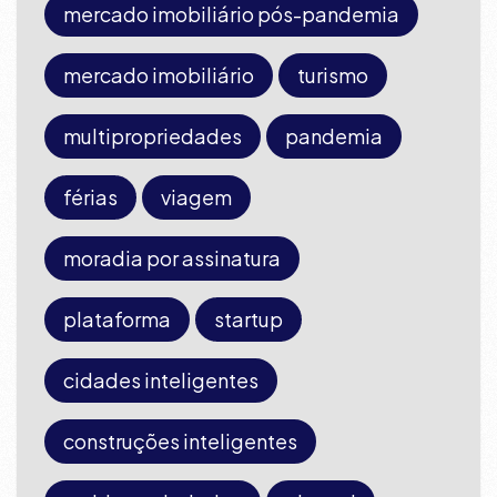
mercado imobiliário pós-pandemia
mercado imobiliário
turismo
multipropriedades
pandemia
férias
viagem
moradia por assinatura
plataforma
startup
cidades inteligentes
construções inteligentes